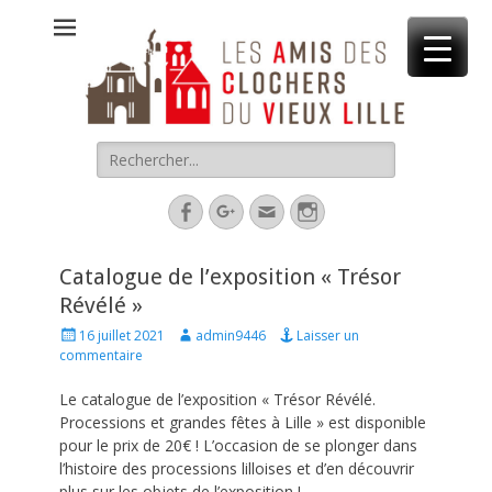
Association d'animation et de valorisation du patrimoine culturel
Rechercher :
Facebook
Googleplus
Adresse
Instagram
de
contact
Catalogue de l’exposition « Trésor
Révélé »
P
A
16 juillet 2021
admin9446
Laisser un
o
u
commentaire
s
t
t
h
Le catalogue de l’exposition « Trésor Révélé.
e
o
Processions et grandes fêtes à Lille » est disponible
d
r
pour le prix de 20€ ! L’occasion de se plonger dans
o
l’histoire des processions lilloises et d’en découvrir
n
plus sur les objets de l’exposition !