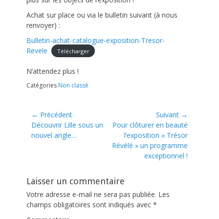
Achat sur place ou via le bulletin suivant (à nous
renvoyer) :
Bulletin-achat-catalogue-exposition-Tresor-
Revele
Télécharger
N’attendez plus !
Catégories
Non classé
Navigation
← Précédent
Suivant →
Article
Découvrir Lille sous un
Article
Pour clôturer en beauté
de
précédent :
nouvel angle…
suivant :
l’exposition « Trésor
l’article
Révélé » un programme
exceptionnel !
Laisser un commentaire
Votre adresse e-mail ne sera pas publiée.
Les
champs obligatoires sont indiqués avec
*